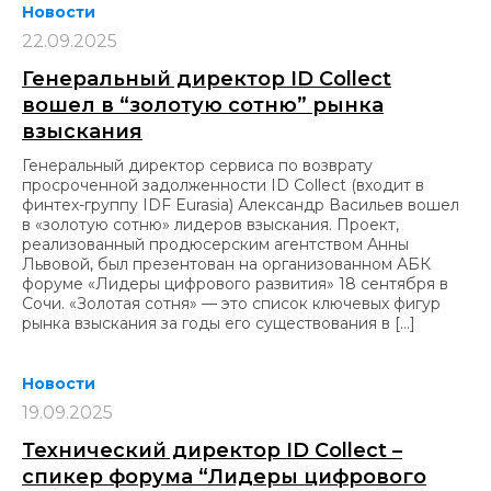
Новости
22.09.2025
Генеральный директор ID Collect
вошел в “золотую сотню” рынка
взыскания
Генеральный директор сервиса по возврату
просроченной задолженности ID Collect (входит в
финтех-группу IDF Eurasia) Александр Васильев вошел
в «золотую сотню» лидеров взыскания. Проект,
реализованный продюсерским агентством Анны
Львовой, был презентован на организованном АБК
форуме «Лидеры цифрового развития» 18 сентября в
Сочи. «Золотая сотня» — это список ключевых фигур
рынка взыскания за годы его существования в […]
Новости
19.09.2025
Технический директор ID Collect –
спикер форума “Лидеры цифрового